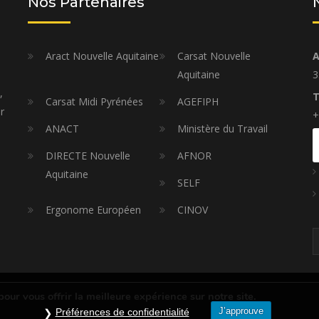
Nos Partenaires
Aract Nouvelle Aquitaine
Carsat Nouvelle
A
Aquitaine
3
,
T
Carsat Midi Pyrénées
AGEFIPH
r
+
ANACT
Ministère du Travail
DIRECTE Nouvelle
AFNOR
Aquitaine
SELF
Ergonome Européen
CINOV
pour vous offrir la meilleure expérience sur notre site.
J’approuve
Préférences de confidentialité