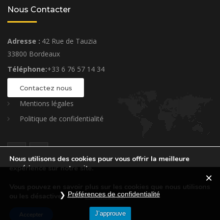
Nous Contacter
Adresse :
42 Rue de Tauzia
33800 Bordeaux
Téléphone:
+33 6 76 57 14 34
Contactez nous
Mentions légales
Politique de confidentialité
Nous utilisons des cookies pour vous offrir la meilleure
expérience sur notre site.
Vous pouvez en savoir plus sur les cookies que nous utilisons
Préférences de confidentialité
ou les désactiver dans
Paramètres
.
CONSTRUCTION THEME © MADE BY OCEANTHEMES.
J’approuve
Accepter