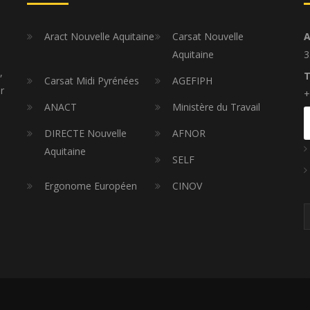
Aract Nouvelle Aquitaine
Carsat Nouvelle
A
Aquitaine
3
,
T
Carsat Midi Pyrénées
AGEFIPH
r
+
ANACT
Ministère du Travail
DIRECTE Nouvelle
AFNOR
Aquitaine
SELF
Ergonome Européen
CINOV