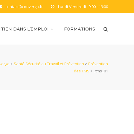
contact@convergo.fr
Lundi-Vendredi : 9:00 - 19:00
TIEN DANS L’EMPLOI
FORMATIONS
vergo
>
Santé Sécurité au Travail et Prévention
>
Prévention
des TMS
>
_tms_01