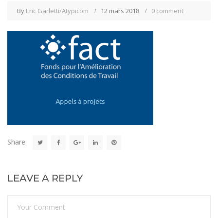
By
Eric Garletti/Atypicom
12 mars 2018
0 comment
Share:
LEAVE A REPLY